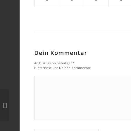
Dein Kommentar
An Diskussion beteiligen?
Hinterlasse uns Deinen Kommentar!
Antragstellung Sanierung der
Wirtschaftswege