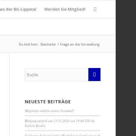
ws der BG-Lippetal
Werden Sie Mitglied!
Du bist hier:
Startseite
/
Frage an die Verwaltung
NEUESTE BEITRÄGE
Mitglieder wählen neuen Vorstand!
Bürgergespräch am 13.11.2024 um 19.00 Uhr im
Saloon Kessler
Geplantes Industriegebiet Westfalen in Lippborg noch