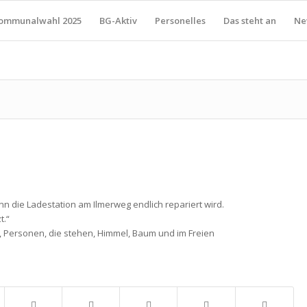
ommunalwahl 2025
BG-Aktiv
Personelles
Das steht an
Ne
n die Ladestation am Ilmerweg endlich repariert wird.
t.“