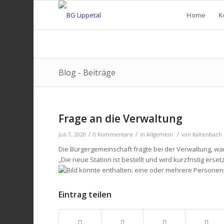
Home
K
Blog - Beiträge
Frage an die Verwaltung
/
/
/
Juli 7, 2020
0 Kommentare
in
Allgemein
von
Kaltenbach
Die Bürgergemeinschaft fragte bei der Verwaltung, wan
„Die neue Station ist bestellt und wird kurzfristig ersetz
Eintrag teilen